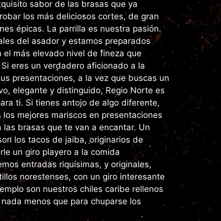
xquisito sabor de las brasas que ya
robar los más deliciosos cortes, de gran
es épicas. La parrilla es nuestra pasión.
les del asador y estamos preparados
 el más elevado nivel de fineza que
Si eres un verdadero aficionado a la
sus presentaciones, a la vez que buscas un
o, elegante y distinguido, Regio Norte es
para ti. Si tienes antojo de algo diferente,
los mejores mariscos en presentaciones
 a las brasas que te van a encantar. Un
on los tacos de jaiba, originarios de
le un giro playero a la comida
mos entradas riquísimas, y originales,
tillos norestenses, con un giro interesante
jemplo son nuestros chiles caribe rellenos
n nada menos que para chuparse los