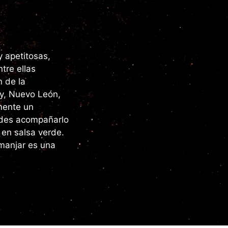
 apetitosas,
tre ellas
n de la
y, Nuevo León,
emente un
edes acompañarlo
 en salsa verde.
 manjar es una