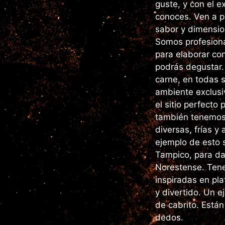
guste, y con el e
conoces. Ven a p
sabor y dimension
Somos profesiona
para elaborar con
podrás degustar. 
carne, en todas 
ambiente exclusiv
el sitio perfecto 
también tenemos 
diversas, frías y
ejemplo de esto s
Tampico, para dar
Norestense. Tene
inspiradas en pla
y divertido. Un e
de cabrito. Está
dedos.