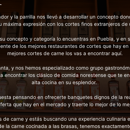
or y la parrilla nos llevó a desarrollar un concepto do
u máxima expresión con los cortes finos extranjeros de
su concepto y categoría lo encuentras en Puebla, y en su 
mente de los mejores restaurantes de cortes que hay en l
mejores cortes de carne los vas a encontrar aquí.
anta, y nos hemos especializado como grupo gastronómi
a encontrar los clásico de comida norestense que te enc
alta cocina en su esplendor.
esta pensando en ofrecerte banquetes dignos de la re
oferta que hay en el mercado y traerte lo mejor de lo me
 de carne y estás buscando una experiencia culinaria e
 de la carne cocinada a las brasas, tenemos exactamente