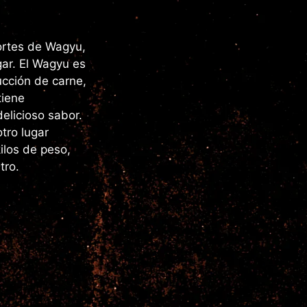
ortes de Wagyu,
gar. El Wagyu es
cción de carne,
tiene
elicioso sabor.
tro lugar
ilos de peso,
tro.