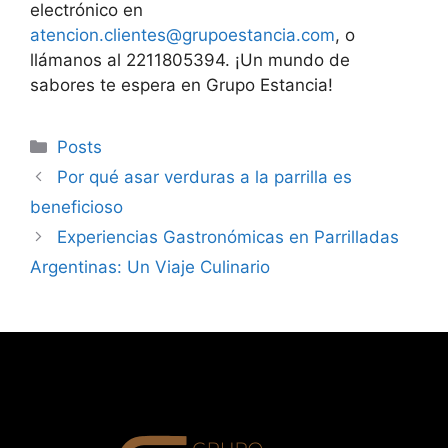
electrónico en
atencion.clientes@grupoestancia.com
, o
llámanos al 2211805394. ¡Un mundo de
sabores te espera en Grupo Estancia!
Categorías
Posts
Por qué asar verduras a la parrilla es
beneficioso
Experiencias Gastronómicas en Parrilladas
Argentinas: Un Viaje Culinario