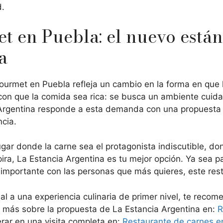
d.
t en Puebla: el nuevo están
a
 gourmet en Puebla refleja un cambio en la forma en que 
con que la comida sea rica: se busca un ambiente cuida
ia Argentina responde a esta demanda con una propuesta
ncia.
ar donde la carne sea el protagonista indiscutible, dond
pira, La Estancia Argentina es tu mejor opción. Ya sea 
o importante con las personas que más quieres, este re
al a una experiencia culinaria de primer nivel, te reco
 más sobre la propuesta de La Estancia Argentina en:
R
rar en una visita completa en:
Restaurante de carnes en