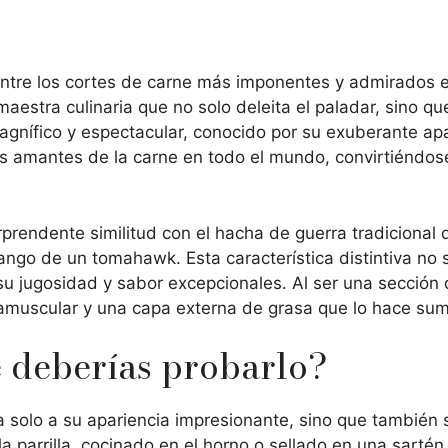
tre los cortes de carne más imponentes y admirados e
stra culinaria que no solo deleita el paladar, sino que
agnífico y espectacular, conocido por su exuberante apa
 amantes de la carne en todo el mundo, convirtiéndose e
rendente similitud con el hacha de guerra tradicional d
ngo de un tomahawk. Esta característica distintiva no s
 su jugosidad y sabor excepcionales. Al ser una sección
muscular y una capa externa de grasa que lo hace suma
deberías probarlo?
a solo a su apariencia impresionante, sino que también
 la parrilla, cocinado en el horno o sellado en una sart