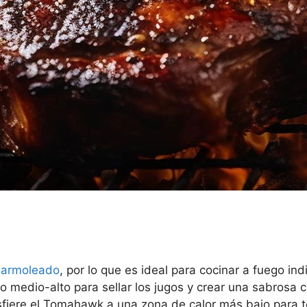
marmoleado
, por lo que es ideal para cocinar a fuego indi
edio-alto para sellar los jugos y crear una sabrosa co
nsfiere el Tomahawk a una zona de calor más bajo para t