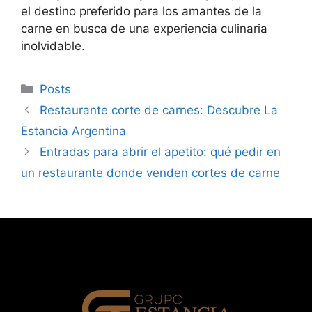
el destino preferido para los amantes de la
carne en busca de una experiencia culinaria
inolvidable.
Categorías
Posts
Restaurante corte de carnes: Descubre La
Estancia Argentina
Entradas para abrir el apetito: qué pedir en
un restaurante donde venden cortes de carne